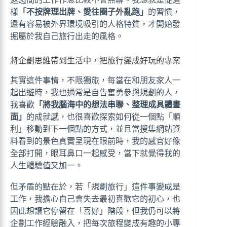
樣
「不按牌理出牌、愛往圈子外亂跑」
的習慣，
還有容易被外界環境吸引的人格特質，才開始發
掘屬於我自己旅行出走的風格。
將企劃思維帶到生活中，把旅行變成好玩的專案
其實這件事情，不限獨旅，每當在和朋友家人一
起出遊時，我也通常是自告奮勇參與規劃的人，
我喜歡
「將我腦海中的想法串聯、整理成具體畫
面」
的成就感，也很喜歡探索如何從一個點「順
利」移動到下一個點的方式，並且當搜集網站資
料看到的景色真實呈現在眼前時，我的感官好像
全部打開，眼耳鼻口一起感受，當下就覺得我的
人生體驗值又加一。
但矛盾的點在於，若「規劃旅行」這件事變成是
工作，我擔心自己會失去最初喜歡它的初心，也
因此想讓它停留在「喜好」階段，但我仍可以將
企劃工作經驗融入，把每次旅程變成有趣的小專