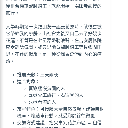
後租台機車或腳踏車，就能開始一場節奏緩慢的
旅行。
大學時期第一次跟朋友一起去花蓮時，就很喜歡
它帶給我的寧靜，出社會之後又自己去了好幾次
花蓮，不管是在七星潭邊聽浪聲，在吉安慶修院
感受靜謐氛圍，或只是隨意騎腳踏車穿梭鄉間田
野，花蓮的獨旅，是一種從風景延伸到內心的療
癒。
推薦天數：三天兩夜
適合對象：
喜歡緩慢氛圍的人
喜歡火車旅行、看窗景的人
喜歡看海的人
旅程特色：可接觸大量自然景觀，建議自租
機車、腳踏車行動，感受鄉間徐徐微風
交通方式建議：搭火車到花蓮市區 → 租借