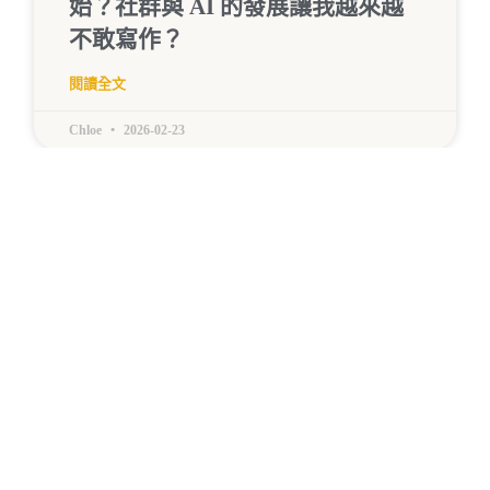
始？社群與 AI 的發展讓我越來越
不敢寫作？
閱讀全文
Chloe
2026-02-23
《需要 Me Time？想遠離繁忙生
活？三個說走就走的台灣獨旅地點