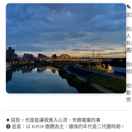
✎
這
我
人
有
而
我
經
結
動
惘
✹ 這些，也是能讓我進入心流、充飽電量的事
➊ 追星：以 KPOP 團體為主，鍾情的年代是二代團時期。