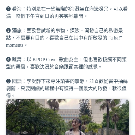
➋ 看海：特別是在一望無際的海灘坐在海邊發呆，可以看
滿一整個下午直到日落再笑笑地離開。
➌ 獨旅：喜歡嘗試新的事物，探險、開發自己的私密景
點，不需要有目的，喜歡自己在其中有所啟發的 “a ha!”
moments。
➍ 跳舞：以 KPOP Cover 歌曲為主，但也喜歡接觸不同類
型的舞風，喜歡沈浸於音樂跟節奏裡的感覺。
➎ 閱讀：享受靜下來專注讀書的寧靜，並喜歡從書中抽絲
剝繭，只要閱讀的過程中有獲得一個最大的啟發，就很值
得。