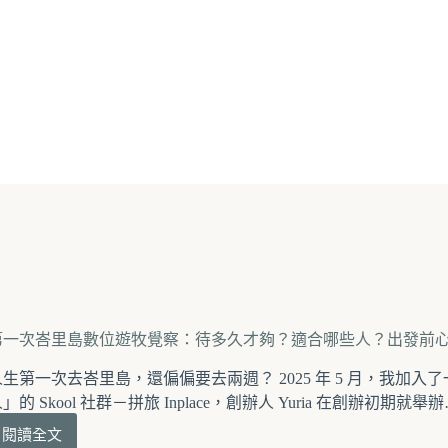
第一次峇里島數位遊牧覺察：待多久才夠？適合哪些人？出發前
人生第一次去峇里島，還偏偏要去兩週？ 2025 年 5 月，我加
」的 Skool 社群－拼旅 Inplace，創辦人 Yuria 在創辦初期就舉
閱讀全文