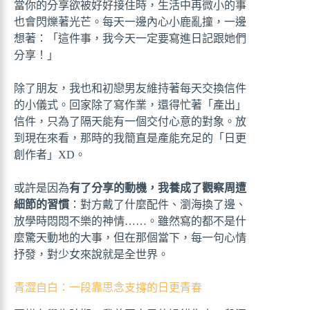
當你的分享欲被好好接住時，生活中再微小的事
也會閃爍著光芒。每天一邊內心小鹿亂撞，一邊
想著：「這件事，我今天一定要寫進日記跟她們
分享！」
除了朋友，我也和初戀男友維持著每天交換信件
的小儀式。回家除了寫作業，還得忙著「產出」
信件，只為了隔天能有一個交付心意的對象。放
到現在來看，那時的我簡直是產能充足的「日更
創作者」XD。
或許是因為
有了分享的動機，我養成了觀察周遭
細節的習慣
：對方戴了什麼配件、瀏海換了邊、
放學時悶悶不樂的神情……。雖然寫的都不是什
麼驚天動地的大事，但在那個當下，每一句心情
抒發，對少女來說就是全世界。
青澀自白：一段靠思念支撐的日更青春