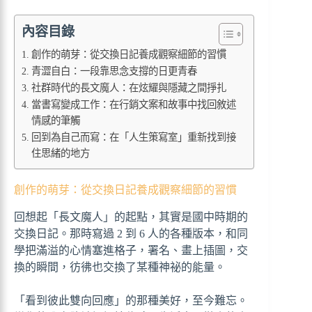
內容目錄
創作的萌芽：從交換日記養成觀察細節的習慣
青澀自白：一段靠思念支撐的日更青春
社群時代的長文魔人：在炫耀與隱藏之間掙扎
當書寫變成工作：在行銷文案和故事中找回敘述
情感的筆觸
回到為自己而寫：在「人生策寫室」重新找到接
住思緒的地方
創作的萌芽：從交換日記養成觀察細節的習慣
回想起「長文魔人」的起點，其實是國中時期的
交換日記。那時寫過 2 到 6 人的各種版本，和同
學把滿溢的心情塞進格子，署名、畫上插圖，交
換的瞬間，彷彿也交換了某種神祕的能量。
「看到彼此雙向回應」的那種美好，至今難忘。