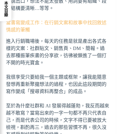
便說出口，想法不能太發散、用詞要有組織、段
本文目錄
落結構要清晰…等等。
當書寫變成工作：在行銷文案和故事中找回敘述
情感的筆觸
進入行銷職場後，每天的任務是就是產出各式各
樣的文案：社群貼文、銷售頁、DM、簡報。過
去那種振筆疾書的分享欲，彷彿被鎖進了一個打
不開的時光寶盒。
我很享受只要給我一個主題或框架，讓我能隨意
發想再重新聚攏想法的過程，也因此這段期間的
寫作變成「搜尋資料再整合」的成品。
至於為什麼社群和 AI 發展得越蓬勃，我反而越來
越不敢寫？當寫出來的一字一句都不再只代表自
己，而是代表公司的時候，文字不得已要被放大
檢視，斟酌再三，過去的那些習慣不再，很久沒