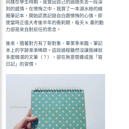
同樣在學生時期，我曾因自己的過錯失去一段深
刻的感情。在懊悔之中，我買了一本湖水綠的線
圈筆記本，開始認真記錄自白跟懊悔的心情。即
使當時正值大考後半年的衝刺期，每天 K 書的動
力卻是來自對前任的思念。
後來，隨著對方有了新對象、畢業季來臨，筆記
本上的字跡漸漸稀疏。這段過程雖然沒讓我練就
多麼精湛的文筆（？），卻在無意間養成我「寫
日記」的習慣。