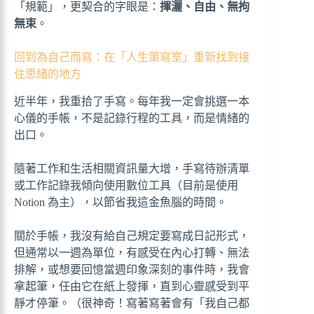
「規範」，更契合的字眼是：
揮灑、自由、無拘
無束
。
回到為自己而寫：在「人生策寫室」重新找到接
住思緒的地方
近半年，我重拾了手寫。每年我一定會挑選一本
心儀的手帳，不是記錄行程的工具，而是情緒的
出口。
隨著工作和生活相關資訊量大增，手寫待辦清單
或工作記錄我傾向使用數位工具（目前是使用
Notion 為主），以節省我這金魚腦的時間。
關於手帳，我沒有給自己規定要寫成日記形式，
但通常以一週為單位，有感受在內心打轉、無法
排解，或想要回憶當週印象深刻的事件時，我會
拿起筆，任由它在紙上發揮，直到心靈感受到平
靜才停筆。（很神奇！寫著寫著會有「我自己都